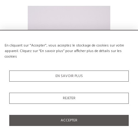
En cliquant sur "Accepter", vous acceptez le stockage de cookies sur votre
appareil. Cliquez sur “En savoir plus” pour afficher plus de détails sur les
cookies
EN SAVOIR PLUS
Coupe en céramique émaillée par Marie
Large vas
REJETER
Madeleine Jolly, France, circa 1960
€450
ACCEPTER