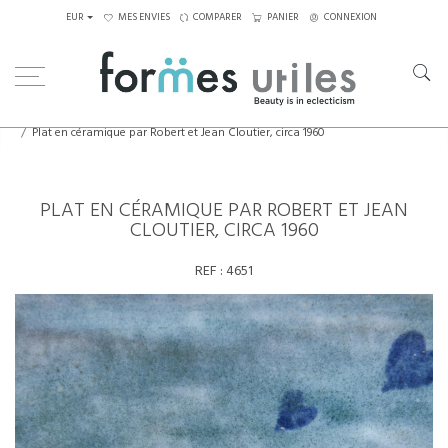
EUR
MES ENVIES
COMPARER
PANIER
CONNEXION
Home
Céramiques
Plat en céramique par Robert et Jean Cloutier, circa 1960
PLAT EN CÉRAMIQUE PAR ROBERT ET JEAN
CLOUTIER, CIRCA 1960
REF :
4651