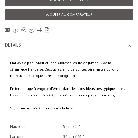
AJOUTER À MES ENVIES
AJOUTER AU COMPARATEUR
DETAILS
Plat ovale par Robert et Jean Cloutier, les frères jumeaux de la
céramique française. Découvrez en plus sur ces céramistes qui ont
marqué leur époque dans leur biographie.
En terre rouge à engobe d'émail dans les tons bleus très typique de leur
travail dans les années 60, il est décoré de deux piafs amoureux,
Signature incisée Cloutier sous la base.
Hauteur
5 cm / 2 "
Largeur
36 cm / 14 "