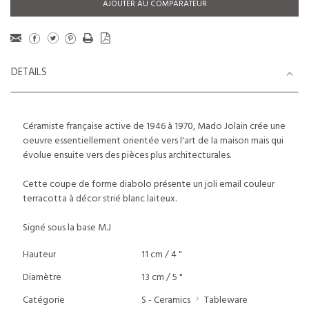
AJOUTER AU COMPARATEUR
DETAILS
Céramiste française active de 1946 à 1970, Mado Jolain crée une
oeuvre essentiellement orientée vers l'art de la maison mais qui
évolue ensuite vers des pièces plus architecturales.
Cette coupe de forme diabolo présente un joli email couleur
terracotta à décor strié blanc laiteux.
Signé sous la base M.J
Hauteur
11 cm / 4 "
Diamètre
13 cm / 5 "
Catégorie
S - Ceramics
Tableware