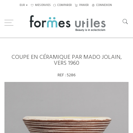
EUR
MES ENVIES
COMPARER
PANIER
CONNEXION
Home
Céramiques
Coupe en céramique par Mado Jolain, vers 1960
COUPE EN CÉRAMIQUE PAR MADO JOLAIN,
VERS 1960
REF :
5286