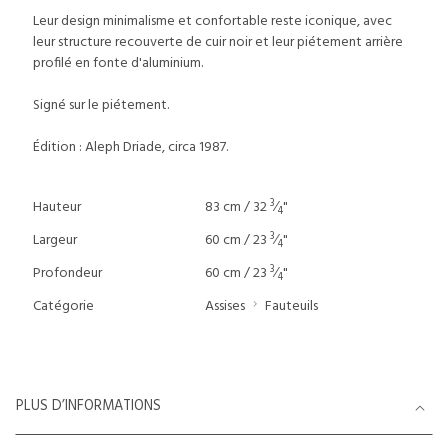
Leur design minimalisme et confortable reste iconique, avec
leur structure recouverte de cuir noir et leur piétement arrière
profilé en fonte d'aluminium.
Signé sur le piétement.
Édition : Aleph Driade, circa 1987.
3
Hauteur
83 cm / 32
⁄
"
4
3
Largeur
60 cm / 23
⁄
"
4
3
Profondeur
60 cm / 23
⁄
"
4
Catégorie
Assises
Fauteuils
PLUS D’INFORMATIONS