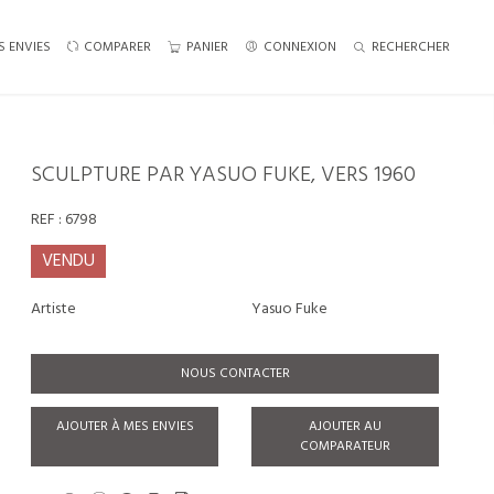
S ENVIES
COMPARER
PANIER
CONNEXION
RECHERCHER
SCULPTURE PAR YASUO FUKE, VERS 1960
REF :
6798
VENDU
Artiste
Yasuo Fuke
NOUS CONTACTER
AJOUTER À MES ENVIES
AJOUTER AU
COMPARATEUR