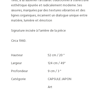
1960, a su sublimer l'artisanat traditionnel à travers une
esthétique épurée et radicalement moderne. Ses
œuvres, marquées par des textures vibrantes et des
lignes organiques, incarnent un dialogue unique entre
matière, lumière et émotion
Signature incisée à l'arrière de la pièce
Circa 1960.
Hauteur
52 cm / 20 "
Largeur
124 cm / 49"
Profondeur
9 cm / 3 "
Catégorie
CAPSULE JAPON
Art