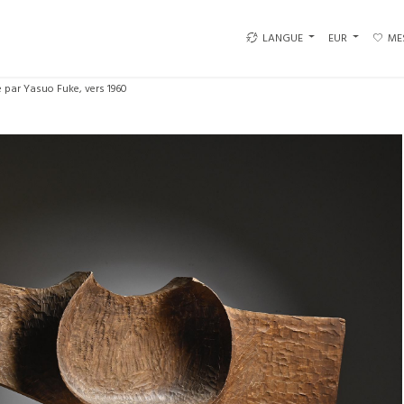
LANGUE
EUR
ME
e par Yasuo Fuke, vers 1960