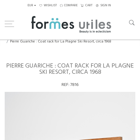
EUR
WISHLIST
COMPARE
CART
SIGN IN
Home
Decorative Elements
Pierre Guariche : Coat rack for La Plagne Ski Resort, circa 1968
PIERRE GUARICHE : COAT RACK FOR LA PLAGNE
SKI RESORT, CIRCA 1968
REF:
7816