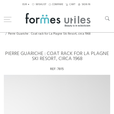
EUR
WISHLIST
COMPARE
CART
SIGN IN
Home
Decorative Elements
Pierre Guariche : Coat rack for La Plagne Ski Resort, circa 1968
PIERRE GUARICHE : COAT RACK FOR LA PLAGNE
SKI RESORT, CIRCA 1968
REF:
7815