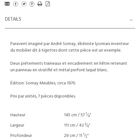
DETAILS
Paravent imaginé par André Sornay, ébéniste lyonnais inventeur
du mobilier dit à tigettes dont cette pièce est un exemple.
Deux piétements traineaux et encadrement en hêtre retenant
un panneau en stratifié et métal perforé laqué blanc.
Édition: Sornay Meubles, circa 1970.
Prix par unités, 7 pièces disponibles.
1
Hauteur
145 cm / 57
⁄
"
4
3
Largeur
111 cm / 43
⁄
"
4
1
Profondeur
29 cm / 11
⁄
"
2