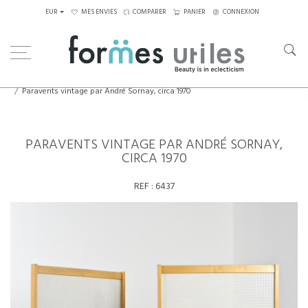
EUR
MES ENVIES
COMPARER
PANIER
CONNEXION
Home
Eléments décoratifs
Paravents vintage par André Sornay, circa 1970
PARAVENTS VINTAGE PAR ANDRÉ SORNAY,
CIRCA 1970
REF :
6437