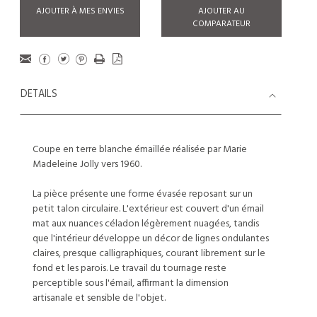
AJOUTER À MES ENVIES
AJOUTER AU
COMPARATEUR
DETAILS
Coupe en terre blanche émaillée réalisée par Marie
Madeleine Jolly vers 1960.
La pièce présente une forme évasée reposant sur un
petit talon circulaire. L'extérieur est couvert d'un émail
mat aux nuances céladon légèrement nuagées, tandis
que l'intérieur développe un décor de lignes ondulantes
claires, presque calligraphiques, courant librement sur le
fond et les parois. Le travail du tournage reste
perceptible sous l'émail, affirmant la dimension
artisanale et sensible de l'objet.