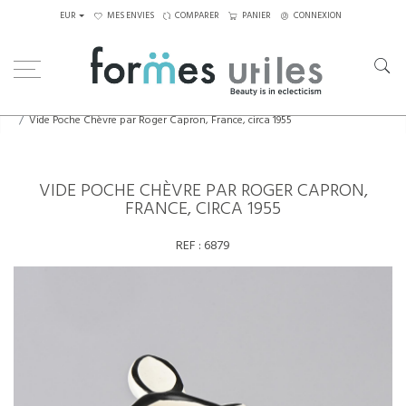
EUR
MES ENVIES
COMPARER
PANIER
CONNEXION
Home
Céramiques
Vide Poche Chèvre par Roger Capron, France, circa 1955
VIDE POCHE CHÈVRE PAR ROGER CAPRON,
FRANCE, CIRCA 1955
REF :
6879