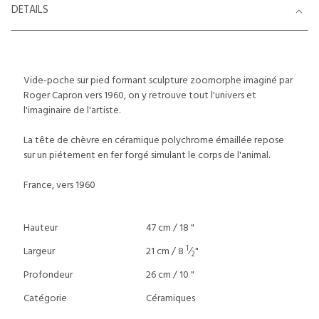
DETAILS
Vide-poche sur pied formant sculpture zoomorphe imaginé par
Roger Capron vers 1960, on y retrouve tout l'univers et
l'imaginaire de l'artiste.
La tête de chèvre en céramique polychrome émaillée repose
sur un piétement en fer forgé simulant le corps de l'animal.
France, vers 1960
Hauteur
47 cm / 18 "
1
Largeur
21 cm / 8
⁄
"
2
Profondeur
26 cm / 10 "
Catégorie
Céramiques