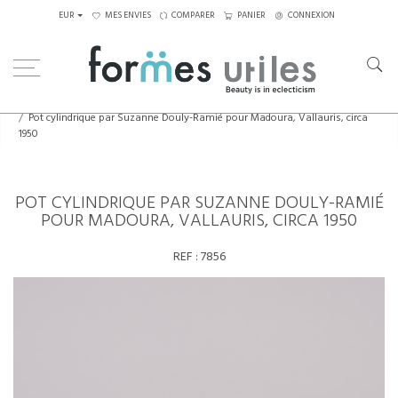
EUR
MES ENVIES
COMPARER
PANIER
CONNEXION
Home
Céramiques
Pot cylindrique par Suzanne Douly-Ramié pour Madoura, Vallauris, circa
1950
POT CYLINDRIQUE PAR SUZANNE DOULY-RAMIÉ
POUR MADOURA, VALLAURIS, CIRCA 1950
REF :
7856