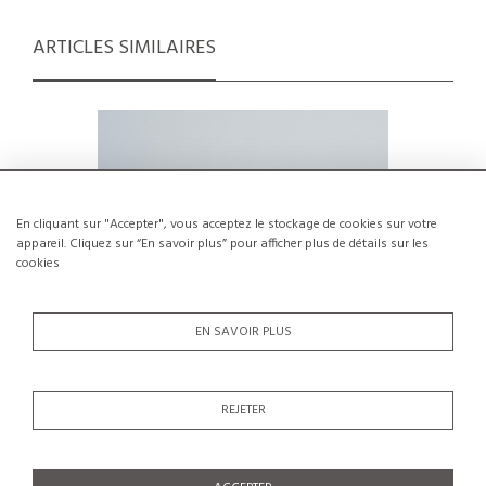
ARTICLES SIMILAIRES
En cliquant sur "Accepter", vous acceptez le stockage de cookies sur votre
appareil. Cliquez sur “En savoir plus” pour afficher plus de détails sur les
cookies
EN SAVOIR PLUS
REJETER
Grand vase par Robert et Jean Cloutier,
Aless
vers 1960
c
€2,500