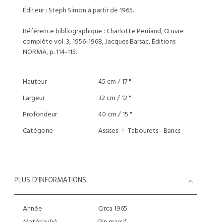
Éditeur : Steph Simon à partir de 1965.
Référence bibliographique : Charlotte Perriand, Œuvre
complète vol. 3, 1956-1968, Jacques Barsac, Éditions
NORMA, p. 114-115.
Hauteur
45 cm / 17 "
Largeur
32 cm / 12 "
Profondeur
40 cm / 15 "
Catégorie
Assises
Tabourets - Bancs
PLUS D’INFORMATIONS
Année
Circa 1965