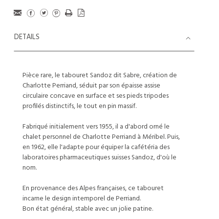
DETAILS
Pièce rare, le tabouret Sandoz dit Sabre, création de
Charlotte Perriand, séduit par son épaisse assise
circulaire concave en surface et ses pieds tripodes
profilés distinctifs, le tout en pin massif.
Fabriqué initialement vers 1955, il a d'abord orné le
chalet personnel de Charlotte Perriand à Méribel. Puis,
en 1962, elle l'adapte pour équiper la cafétéria des
laboratoires pharmaceutiques suisses Sandoz, d'où le
nom.
En provenance des Alpes françaises, ce tabouret
incarne le design intemporel de Perriand.
Bon état général, stable avec un jolie patine.