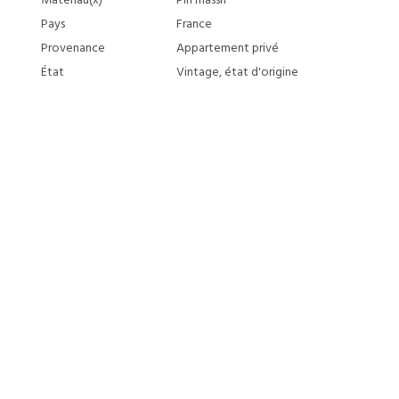
Matériau(x)
Pin massif
Pays
France
Provenance
Appartement privé
État
Vintage, état d'origine