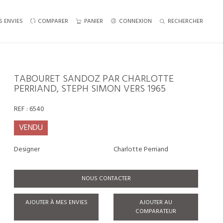
S ENVIES
COMPARER
PANIER
CONNEXION
RECHERCHER
TABOURET SANDOZ PAR CHARLOTTE
PERRIAND, STEPH SIMON VERS 1965
REF :
6540
VENDU
Designer
Charlotte Perriand
NOUS CONTACTER
AJOUTER À MES ENVIES
AJOUTER AU
COMPARATEUR