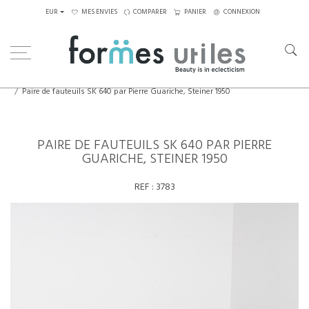
EUR
MES ENVIES
COMPARER
PANIER
CONNEXION
Home
Assises
Fauteuils
Paire de fauteuils SK 640 par Pierre Guariche, Steiner 1950
PAIRE DE FAUTEUILS SK 640 PAR PIERRE
GUARICHE, STEINER 1950
REF :
3783