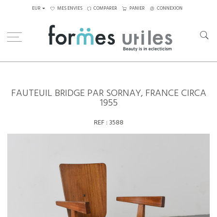
EUR
MES ENVIES
COMPARER
PANIER
CONNEXION
Home
Assises
Fauteuils
Fauteuil Bridge par Sornay, France circa 1955
FAUTEUIL BRIDGE PAR SORNAY, FRANCE CIRCA
1955
REF :
3588