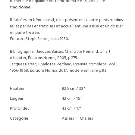
recherche d'équilibre entre modernité et savoir-faire
traditionnel.
Réalisées en frêne massif, elles présentent quatre pieds rondins
reliés par des entretoises et accueillent une assise et un dossier
en paille tressée.
Édition : Steph Simon, circa 1950.
Bibliographie : Jacques Barsac, Charlotte Perriand, Un art
d'habiter, Éditions Norma, 2005, p.275.
Jacques Barsac, Charlotte Perriand, L'œuvre complète, Vol.3
1956-1968, Éditions Norma, 2017, modèle similaire p.93.
Hauteur
82.5 cm / 32 "
Largeur
42 cm / 16 "
Profondeur
43 cm / 17"
Catégorie
Assises
Chaises