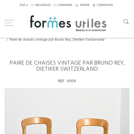
EUR
MES ENVIES
COMPARER
PANIER
CONNEXION
Home
Assises
Chaises
Paire de chaises vintage par Bruno Rey, Dietiker Switzerland
PAIRE DE CHAISES VINTAGE PAR BRUNO REY,
DIETIKER SWITZERLAND
REF :
8109