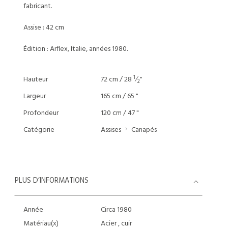
fabricant.
Assise : 42 cm
Édition : Arflex, Italie, années 1980.
1
Hauteur
72 cm / 28
⁄
"
2
Largeur
165 cm / 65 "
Profondeur
120 cm / 47 "
Catégorie
Assises
Canapés
PLUS D’INFORMATIONS
Année
Circa 1980
Matériau(x)
Acier , cuir