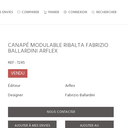
S ENVIES
COMPARER
PANIER
CONNEXION
RECHERCHER
CANAPÉ MODULABLE RIBALTA FABRIZIO
BALLARDINI ARFLEX
REF :
7245
VENDU
Éditeur
Arflex
Designer
Fabrizio Ballardini
NOUS CONTACTER
AJOUTER À MES ENVIES
AJOUTER AU