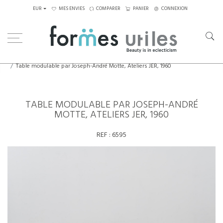
EUR
MES ENVIES
COMPARER
PANIER
CONNEXION
Home
Tables
Tables basses
Table modulable par Joseph-André Motte, Ateliers JER, 1960
TABLE MODULABLE PAR JOSEPH-ANDRÉ
MOTTE, ATELIERS JER, 1960
REF :
6595