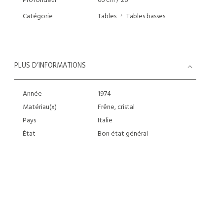
Profondeur
66 cm / 26 "
Catégorie
Tables
Tables basses
PLUS D’INFORMATIONS
Année
1974
Matériau(x)
Frêne, cristal
Pays
Italie
État
Bon état général