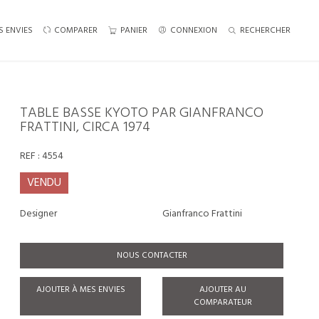
S ENVIES
COMPARER
PANIER
CONNEXION
RECHERCHER
TABLE BASSE KYOTO PAR GIANFRANCO
FRATTINI, CIRCA 1974
REF :
4554
VENDU
Designer
Gianfranco Frattini
NOUS CONTACTER
AJOUTER À MES ENVIES
AJOUTER AU
COMPARATEUR