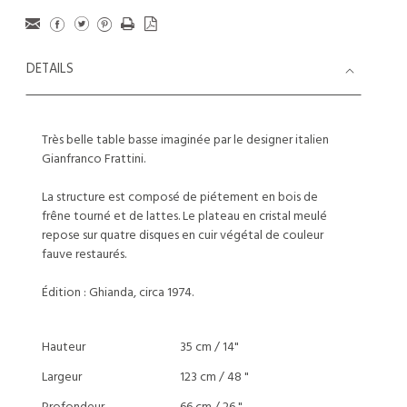
DETAILS
Très belle table basse imaginée par le designer italien
Gianfranco Frattini.
La structure est composé de piétement en bois de
frêne tourné et de lattes. Le plateau en cristal meulé
repose sur quatre disques en cuir végétal de couleur
fauve restaurés.
Édition : Ghianda, circa 1974.
Hauteur
35 cm / 14"
Largeur
123 cm / 48 "