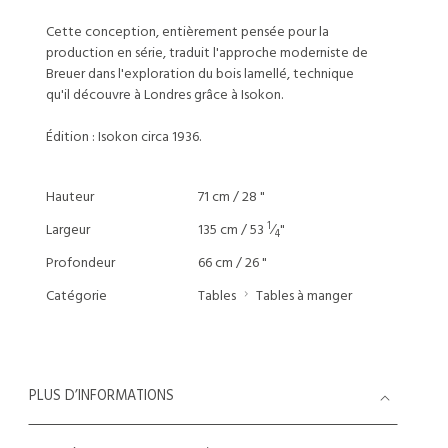
Cette conception, entièrement pensée pour la
production en série, traduit l'approche moderniste de
Breuer dans l'exploration du bois lamellé, technique
qu'il découvre à Londres grâce à Isokon.
Édition : Isokon circa 1936.
Hauteur
71 cm / 28 "
1
Largeur
135 cm / 53
⁄
"
4
Profondeur
66 cm / 26 "
Catégorie
Tables
Tables à manger
PLUS D’INFORMATIONS