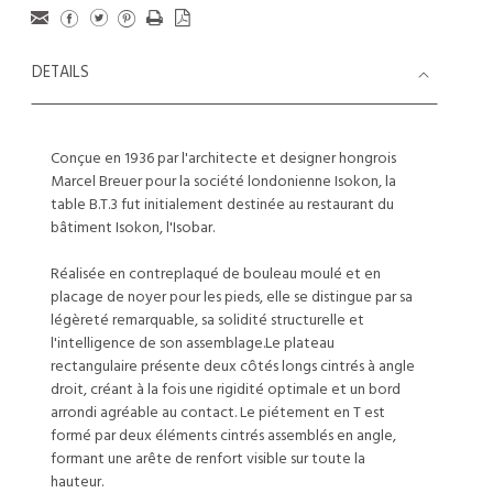
DETAILS
Conçue en 1936 par l'architecte et designer hongrois
Marcel Breuer pour la société londonienne Isokon, la
table B.T.3 fut initialement destinée au restaurant du
bâtiment Isokon, l'Isobar.
Réalisée en contreplaqué de bouleau moulé et en
placage de noyer pour les pieds, elle se distingue par sa
légèreté remarquable, sa solidité structurelle et
l'intelligence de son assemblage.Le plateau
rectangulaire présente deux côtés longs cintrés à angle
droit, créant à la fois une rigidité optimale et un bord
arrondi agréable au contact. Le piétement en T est
formé par deux éléments cintrés assemblés en angle,
formant une arête de renfort visible sur toute la
hauteur.