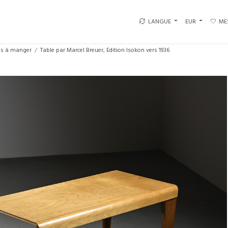
LANGUE
EUR
ME
es à manger
Table par Marcel Breuer, Edition Isokon vers 1936