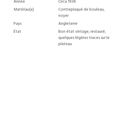
Année
Circa 1936
Matériau(x)
Contreplaqué de bouleau,
noyer
Pays
Angleterre
État
Bon état vintage, restauré,
quelques légères traces sur le
plateau