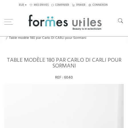
EUR
MES ENVIES
COMPARER
PANIER
CONNEXION
Home
Tables
Tables à manger
Table modèle 180 par Carlo DI CARLI pour Sormani
TABLE MODÈLE 180 PAR CARLO DI CARLI POUR
SORMANI
REF :
6040