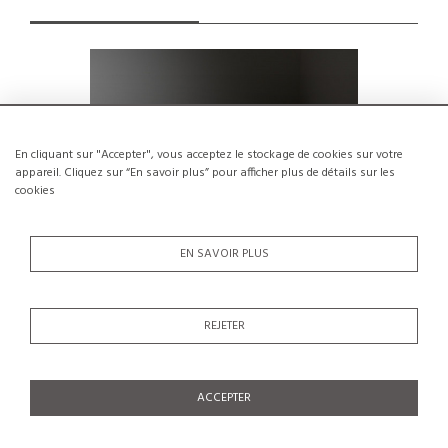
En cliquant sur "Accepter", vous acceptez le stockage de cookies sur votre
appareil. Cliquez sur “En savoir plus” pour afficher plus de détails sur les
cookies
EN SAVOIR PLUS
REJETER
Table par Marcel Breuer, Edition Isokon
Ensemble
vers 1936
ma
PRIX SUR DEMANDE €
ACCEPTER