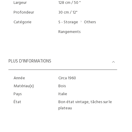
Largeur
128 cm / 50 "
Profondeur
30 cm / 12"
Catégorie
S - Storage
Others
Rangements
PLUS D’INFORMATIONS
Année
Circa 1960
Matériau(x)
Bois
Pays
Italie
État
Bon état vintage, tâches sur le
plateau