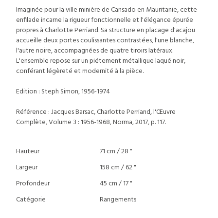
Imaginée pour la ville minière de Cansado en Mauritanie, cette
enfilade incarne la rigueur fonctionnelle et l'élégance épurée
propres à Charlotte Perriand. Sa structure en placage d'acajou
accueille deux portes coulissantes contrastées, l'une blanche,
l'autre noire, accompagnées de quatre tiroirs latéraux.
L'ensemble repose sur un piétement métallique laqué noir,
conférant légèreté et modernité à la pièce.
Edition : Steph Simon, 1956-1974
Référence : Jacques Barsac, Charlotte Perriand, l'Œuvre
Complète, Volume 3 : 1956-1968, Norma, 2017, p. 117.
Hauteur
71 cm / 28 "
Largeur
158 cm / 62 "
Profondeur
45 cm / 17 "
Catégorie
Rangements