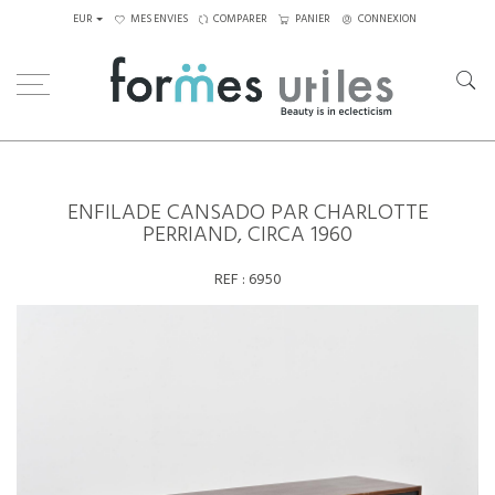
EUR
MES ENVIES
COMPARER
PANIER
CONNEXION
Home
Rangements
Enfilade Cansado par Charlotte Perriand, circa 1960
ENFILADE CANSADO PAR CHARLOTTE
PERRIAND, CIRCA 1960
REF :
6950