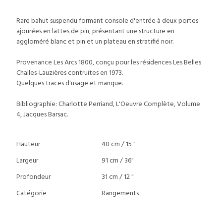
Rare bahut suspendu formant console d'entrée à deux portes
ajourées en lattes de pin, présentant une structure en
aggloméré blanc et pin et un plateau en stratifié noir.
Provenance Les Arcs 1800, conçu pour les résidences Les Belles
Challes-Lauzières contruites en 1973.
Quelques traces d'usage et manque.
Bibliographie: Charlotte Perriand, L'Oeuvre Complète, Volume
4, Jacques Barsac.
Hauteur
40 cm / 15 "
Largeur
91 cm / 36"
Profondeur
31 cm / 12 "
Catégorie
Rangements