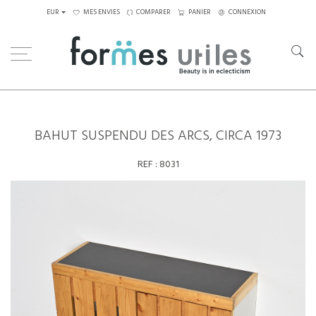
EUR
MES ENVIES
COMPARER
PANIER
CONNEXION
Home
Rangements
Bahut suspendu des Arcs, circa 1973
BAHUT SUSPENDU DES ARCS, CIRCA 1973
REF :
8031