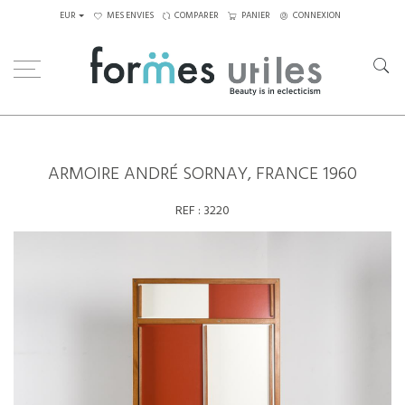
EUR
MES ENVIES
COMPARER
PANIER
CONNEXION
Home
Rangements
Armoire André Sornay, France 1960
ARMOIRE ANDRÉ SORNAY, FRANCE 1960
REF :
3220