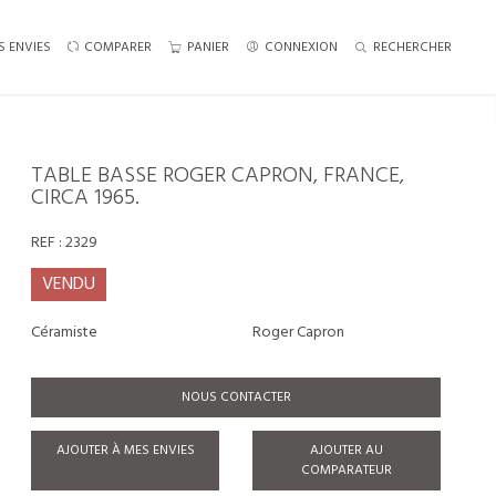
S ENVIES
COMPARER
PANIER
CONNEXION
RECHERCHER
TABLE BASSE ROGER CAPRON, FRANCE,
CIRCA 1965.
REF :
2329
VENDU
Céramiste
Roger Capron
NOUS CONTACTER
AJOUTER À MES ENVIES
AJOUTER AU
COMPARATEUR