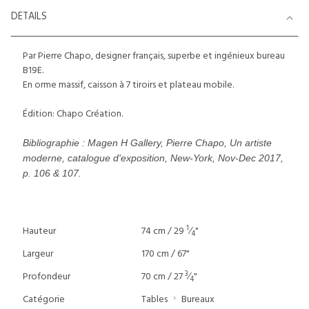
DETAILS
Par Pierre Chapo, designer français, superbe et ingénieux bureau
B19E.
En orme massif, caisson à 7 tiroirs et plateau mobile.
Édition: Chapo Création.
Bibliographie : Magen H Gallery, Pierre Chapo, Un artiste
moderne, catalogue d'exposition, New-York, Nov-Dec 2017,
p. 106 & 107.
1
Hauteur
74 cm / 29
⁄
"
4
Largeur
170 cm / 67"
3
Profondeur
70 cm / 27
⁄
"
4
Catégorie
Tables
Bureaux