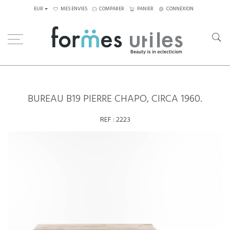
EUR
MES ENVIES
COMPARER
PANIER
CONNEXION
Home
Tables
Bureaux
Bureau B19 Pierre Chapo, circa 1960.
BUREAU B19 PIERRE CHAPO, CIRCA 1960.
REF :
2223