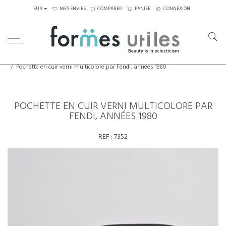
EUR
MES ENVIES
COMPARER
PANIER
CONNEXION
Home
Sac & Bijoux
Pochette en cuir verni multicolore par Fendi, années 1980
POCHETTE EN CUIR VERNI MULTICOLORE PAR
FENDI, ANNÉES 1980
REF :
7352