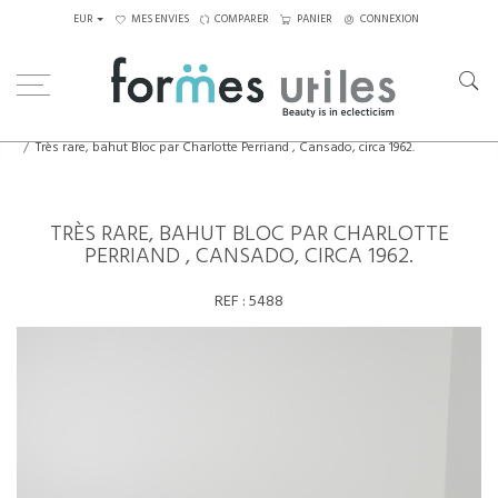
EUR
MES ENVIES
COMPARER
PANIER
CONNEXION
Home
Rangements
Très rare, bahut Bloc par Charlotte Perriand , Cansado, circa 1962.
TRÈS RARE, BAHUT BLOC PAR CHARLOTTE
PERRIAND , CANSADO, CIRCA 1962.
REF :
5488