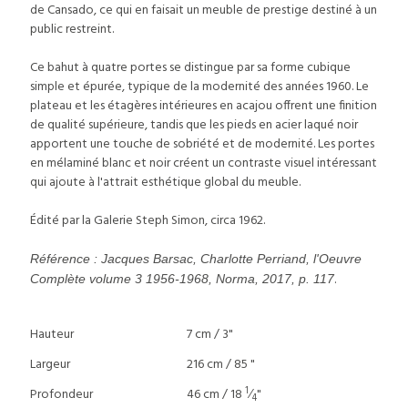
de Cansado, ce qui en faisait un meuble de prestige destiné à un
public restreint.
Ce bahut à quatre portes se distingue par sa forme cubique
simple et épurée, typique de la modernité des années 1960. Le
plateau et les étagères intérieures en acajou offrent une finition
de qualité supérieure, tandis que les pieds en acier laqué noir
apportent une touche de sobriété et de modernité. Les portes
en mélaminé blanc et noir créent un contraste visuel intéressant
qui ajoute à l'attrait esthétique global du meuble.
Édité par la Galerie Steph Simon, circa 1962.
Référence : Jacques Barsac, Charlotte Perriand, l'Oeuvre
.
Complète volume 3 1956-1968, Norma, 2017, p. 117
Hauteur
7 cm / 3"
Largeur
216 cm / 85 "
1
Profondeur
46 cm / 18
⁄
"
4