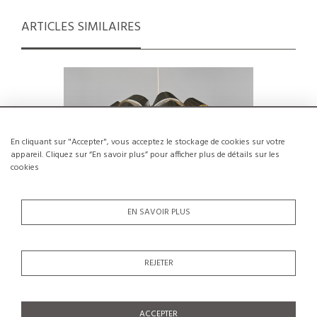
ARTICLES SIMILAIRES
En cliquant sur "Accepter", vous acceptez le stockage de cookies sur votre
appareil. Cliquez sur “En savoir plus” pour afficher plus de détails sur les
cookies
EN SAVOIR PLUS
REJETER
Suspension modèle Orion en aluminium
Rare Prot
par Max Sauze, France, circa 1970
€1,650
SOLDÉ €1,300
ACCEPTER