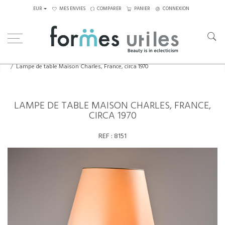
EUR
MES ENVIES
COMPARER
PANIER
CONNEXION
Home
Luminaires
Lampes de table
Lampe de table Maison Charles, France, circa 1970
LAMPE DE TABLE MAISON CHARLES, FRANCE,
CIRCA 1970
REF :
8151