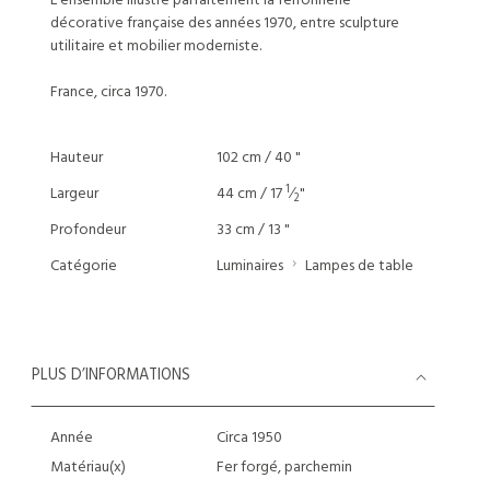
L'ensemble illustre parfaitement la ferronnerie
décorative française des années 1970, entre sculpture
utilitaire et mobilier moderniste.
France, circa 1970.
Hauteur
102 cm / 40 "
1
Largeur
44 cm / 17
⁄
"
2
Profondeur
33 cm / 13 "
Catégorie
Luminaires
Lampes de table
PLUS D’INFORMATIONS
Année
Circa 1950
Matériau(x)
Fer forgé, parchemin