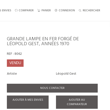
S ENVIES
COMPARER
PANIER
CONNEXION
RECHERCHER
GRANDE LAMPE EN FER FORGÉ DE
LÉOPOLD GEST, ANNÉES 1970
REF :
8062
VENDU
Artiste
Léopold Gest
NOUS CONTACTER
AJOUTER À MES ENVIES
AJOUTER AU
COMPARATEUR