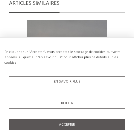
ARTICLES SIMILAIRES
En cliquant sur "Accepter", vous acceptez le stockage de cookies sur votre
appareil. Cliquez sur “En savoir plus” pour afficher plus de détails sur les
cookies
EN SAVOIR PLUS
REJETER
Paire d'appliques par Charlotte Perriand
Paire de 
pour SCE vers 1980
métal 
€1,200
ACCEPTER