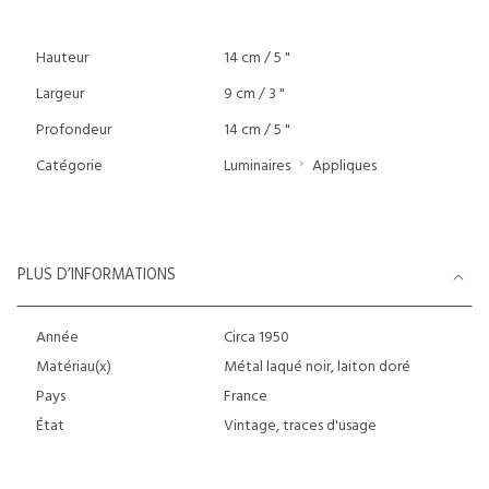
Hauteur
14 cm / 5 "
Largeur
9 cm / 3 "
Profondeur
14 cm / 5 "
Catégorie
Luminaires
Appliques
PLUS D’INFORMATIONS
Année
Circa 1950
Matériau(x)
Métal laqué noir, laiton doré
Pays
France
État
Vintage, traces d'usage