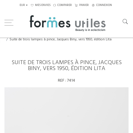
EUR
MES ENVIES
COMPARER
PANIER
CONNEXION
Home
Luminaires
Appliques
Suite de trois lampes à pince, Jacques Biny, vers 1950, édition Lita
SUITE DE TROIS LAMPES À PINCE, JACQUES
BINY, VERS 1950, ÉDITION LITA
REF :
7414