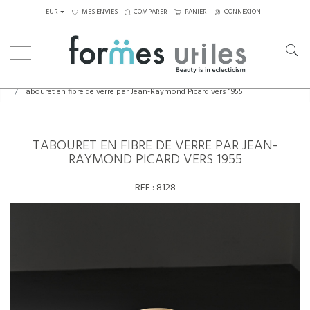
EUR
MES ENVIES
COMPARER
PANIER
CONNEXION
Home
Assises
Tabourets - Bancs
Tabouret en fibre de verre par Jean-Raymond Picard vers 1955
TABOURET EN FIBRE DE VERRE PAR JEAN-
RAYMOND PICARD VERS 1955
REF :
8128