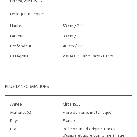
France, circa 1955.
De légers manques
Hauteur
53 cm / 21"
Largeur
33 cm / 13 "
Profondeur
40 cm / 15 "
Catégorie
Assises
Tabourets - Bancs
PLUS D’INFORMATIONS
Année
Circa 1955
Matériau(x)
Fibre de verre, métal laqué
Pays
France
État
Belle patine d'origine, traces
d'usage et usure conforme à l'âge