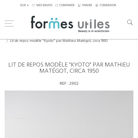
EUR
MES ENVIES
COMPARER
PANIER
CONNEXION
Home
Assises
Lits de jour
Lit de repos modèle "Kyoto" par Mathieu Matégot, circa 1950
LIT DE REPOS MODÈLE "KYOTO" PAR MATHIEU
MATÉGOT, CIRCA 1950
REF :
2902