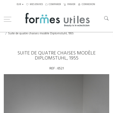
EUR
MES ENVIES
COMPARER
PANIER
CONNEXION
Home
Assises
Chaises
Suite de quatre chaises modèle Diplomstuhl, 1955
SUITE DE QUATRE CHAISES MODÈLE
DIPLOMSTUHL, 1955
REF :
6521