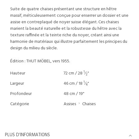
Suite de quatre chaises présentant une structure en hêtre
massif, méticuleusement conçue pour enserrer un dossier et une
assise en contreplaqué de noyer suisse élégant. Ces chaises
marient la beauté naturelle et la robustesse du hêtre avec la
texture raffinée et la teinte riche du noyer, créant ainsi une
harmonie de matériaux qui illustre parfaitement les principes du
design du milieu du siècle.
Édition : THUT MÖBEL, vers 1955.
1
Hauteur
72 cm / 28
⁄
"
2
1
Largeur
46 cm / 18
⁄
"
4
Profondeur
48 cm / 19"
Catégorie
Assises
Chaises
PLUS D’INFORMATIONS