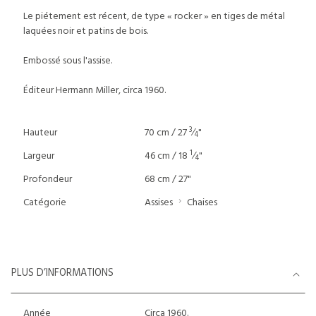
Le piétement est récent, de type « rocker » en tiges de métal
laquées noir et patins de bois.
Embossé sous l'assise.
Éditeur Hermann Miller, circa 1960.
3
Hauteur
70 cm / 27
⁄
"
4
1
Largeur
46 cm / 18
⁄
"
4
Profondeur
68 cm / 27"
Catégorie
Assises
Chaises
PLUS D’INFORMATIONS
Année
Circa 1960.