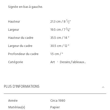
Signée en bas à gauche.
1
Hauteur
21.3 cm / 8
⁄
"
2
3
Largeur
19.5 cm / 7
⁄
"
4
Hauteur du cadre
35.5 cm / 14 "
Largeur du cadre
30.5 cm / 12 "
Profondeur du cadre
1.5 cm / "
Catégorie
Art
Dessins,Tableaux...
PLUS D’INFORMATIONS
Année
Circa 1980
Matériau(x)
Papier