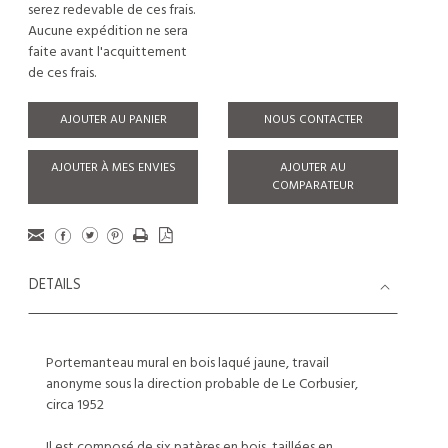
serez redevable de ces frais.
Aucune expédition ne sera
faite avant l'acquittement
de ces frais.
AJOUTER AU PANIER
NOUS CONTACTER
AJOUTER À MES ENVIES
AJOUTER AU
COMPARATEUR
DETAILS
Portemanteau mural en bois laqué jaune, travail
anonyme sous la direction probable de Le Corbusier,
circa 1952
Il est composé de six patères en bois, taillées en