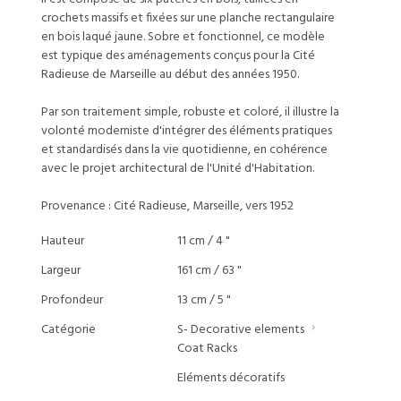
crochets massifs et fixées sur une planche rectangulaire
en bois laqué jaune. Sobre et fonctionnel, ce modèle
est typique des aménagements conçus pour la Cité
Radieuse de Marseille au début des années 1950.
Par son traitement simple, robuste et coloré, il illustre la
volonté moderniste d'intégrer des éléments pratiques
et standardisés dans la vie quotidienne, en cohérence
avec le projet architectural de l'Unité d'Habitation.
Provenance : Cité Radieuse, Marseille, vers 1952
Hauteur
11 cm / 4 "
Largeur
161 cm / 63 "
Profondeur
13 cm / 5 "
Catégorie
S- Decorative elements
Coat Racks
Eléments décoratifs