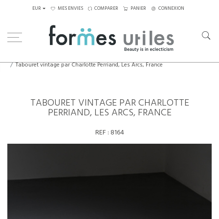
EUR
MES ENVIES
COMPARER
PANIER
CONNEXION
Home
Assises
Tabourets - Bancs
Tabouret vintage par Charlotte Perriand, Les Arcs, France
TABOURET VINTAGE PAR CHARLOTTE
PERRIAND, LES ARCS, FRANCE
REF :
8164