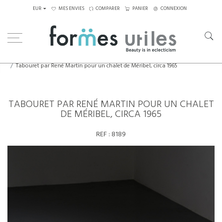
EUR
MES ENVIES
COMPARER
PANIER
CONNEXION
Home
Assises
Tabourets - Bancs
Tabouret par René Martin pour un chalet de Méribel, circa 1965
TABOURET PAR RENÉ MARTIN POUR UN CHALET
DE MÉRIBEL, CIRCA 1965
REF :
8189