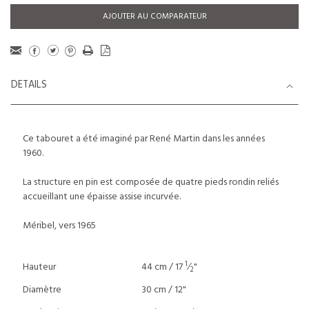
AJOUTER AU COMPARATEUR
DETAILS
Ce tabouret a été imaginé par René Martin dans les années
1960.
La structure en pin est composée de quatre pieds rondin reliés
accueillant une épaisse assise incurvée.
Méribel, vers 1965
1
Hauteur
44 cm / 17
⁄
"
2
Diamètre
30 cm / 12"