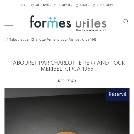
EUR
MES ENVIES
COMPARER
PANIER
CONNEXION
Home
Assises
Tabourets - Bancs
Tabouret par Charlotte Perriand pour Méribel, circa 1965
TABOURET PAR CHARLOTTE PERRIAND POUR
MÉRIBEL, CIRCA 1965
REF :
7240
Réservé