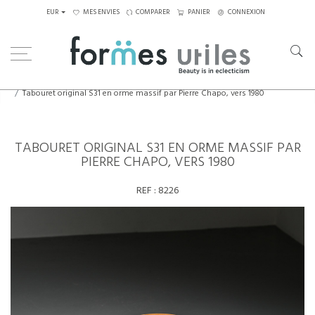
EUR
MES ENVIES
COMPARER
PANIER
CONNEXION
Home
Assises
Tabourets - Bancs
Tabouret original S31 en orme massif par Pierre Chapo, vers 1980
TABOURET ORIGINAL S31 EN ORME MASSIF PAR
PIERRE CHAPO, VERS 1980
REF :
8226