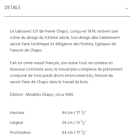
DETAILS
Le tabouret S31 de Pierre Chapo, conçu en 1974, restent une
icône du design du XXème siècle. Son design allie habilement
savoir-faire technique et élégance des formes, typiques de
l'œuvre de Chapo.
Fait en orme massif français, son assise tout en rondeur et
douceur contraste avec le travail plus complexe du piétement
composé de trois pieds droits interconnectés, témoin du
savoir-faire de Chapo dans le travail du bois.
Édition : Meubles Chapo, circa 1980
1
Hauteur
44 cm / 17
⁄
"
2
1
Largeur
34 cm / 13
⁄
"
2
1
Profondeur
44 cm / 17
⁄
"
2