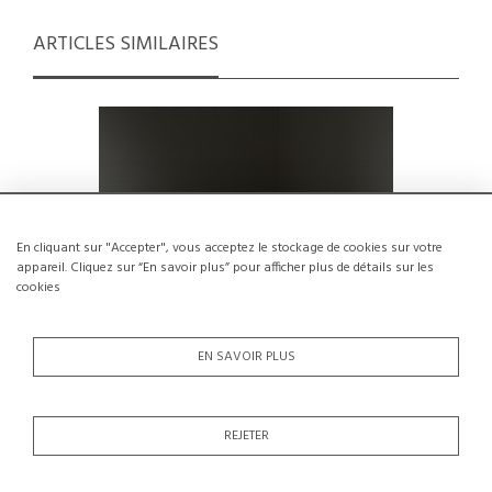
ARTICLES SIMILAIRES
En cliquant sur "Accepter", vous acceptez le stockage de cookies sur votre
appareil. Cliquez sur “En savoir plus” pour afficher plus de détails sur les
cookies
EN SAVOIR PLUS
Suite de 4 chaises par Isamu Kenmochi
Paire de
REJETER
Édition Akita Mokko, Japon 1970
€3,500