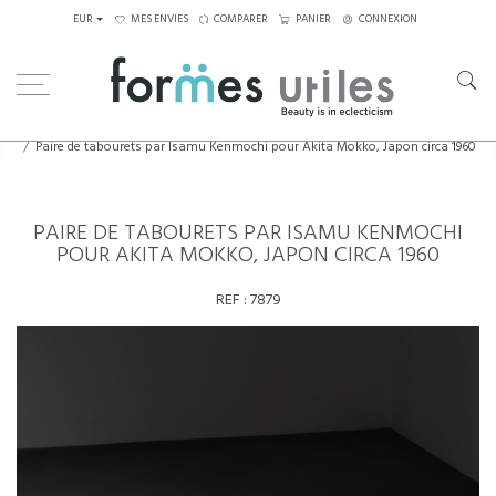
EUR
MES ENVIES
COMPARER
PANIER
CONNEXION
Home
Assises
Tabourets - Bancs
Paire de tabourets par Isamu Kenmochi pour Akita Mokko, Japon circa 1960
PAIRE DE TABOURETS PAR ISAMU KENMOCHI
POUR AKITA MOKKO, JAPON CIRCA 1960
REF :
7879