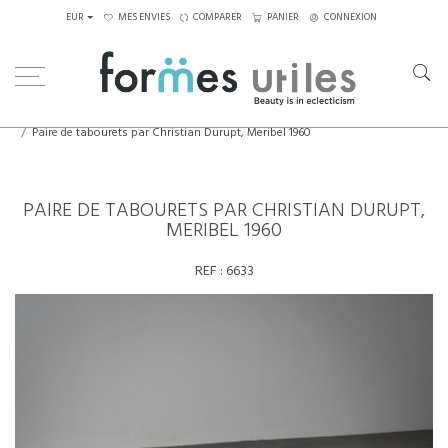
EUR
MES ENVIES
COMPARER
PANIER
CONNEXION
Home
Assises
Tabourets - Bancs
Paire de tabourets par Christian Durupt, Meribel 1960
PAIRE DE TABOURETS PAR CHRISTIAN DURUPT,
MERIBEL 1960
REF :
6633