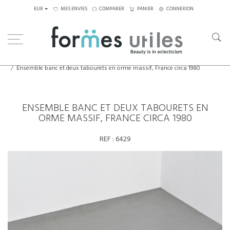
EUR
MES ENVIES
COMPARER
PANIER
CONNEXION
Home
Assises
Tabourets - Bancs
Ensemble banc et deux tabourets en orme massif, France circa 1980
ENSEMBLE BANC ET DEUX TABOURETS EN
ORME MASSIF, FRANCE CIRCA 1980
REF :
6429