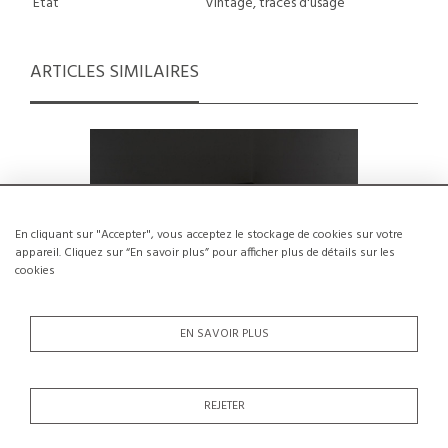
État
Vintage, traces d'usage
ARTICLES SIMILAIRES
En cliquant sur "Accepter", vous acceptez le stockage de cookies sur votre
appareil. Cliquez sur “En savoir plus” pour afficher plus de détails sur les
cookies
EN SAVOIR PLUS
REJETER
Tabouret en Pin par René Martin,
Paire de
France, circa 1965