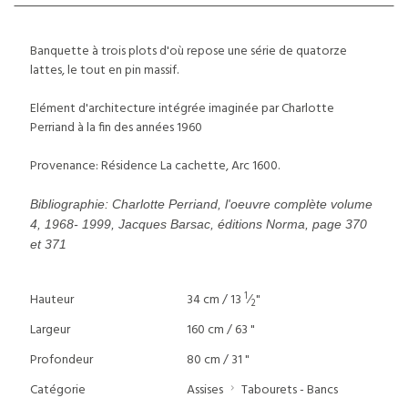
Banquette à trois plots d'où repose une série de quatorze
lattes, le tout en pin massif.
Elément d'architecture intégrée imaginée par Charlotte
Perriand à la fin des années 1960
Provenance: Résidence La cachette, Arc 1600.
Bibliographie: Charlotte Perriand, l'oeuvre complète volume
4, 1968- 1999, Jacques Barsac, éditions Norma, page 370
et 371
1
Hauteur
34 cm / 13
⁄
"
2
Largeur
160 cm / 63 "
Profondeur
80 cm / 31 "
Catégorie
Assises
Tabourets - Bancs