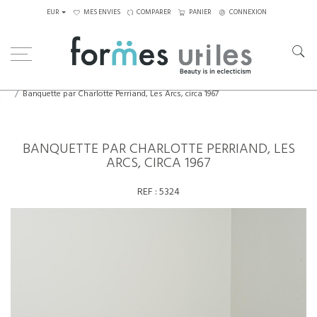
EUR
MES ENVIES
COMPARER
PANIER
CONNEXION
Home
Assises
Tabourets - Bancs
Banquette par Charlotte Perriand, Les Arcs, circa 1967
BANQUETTE PAR CHARLOTTE PERRIAND, LES
ARCS, CIRCA 1967
REF :
5324