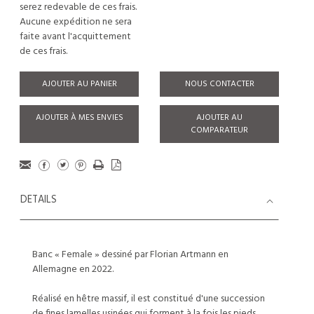
serez redevable de ces frais.
Aucune expédition ne sera
faite avant l'acquittement
de ces frais.
AJOUTER AU PANIER
NOUS CONTACTER
AJOUTER À MES ENVIES
AJOUTER AU
COMPARATEUR
DETAILS
Banc « Female » dessiné par Florian Artmann en
Allemagne en 2022.
Réalisé en hêtre massif, il est constitué d'une succession
de fines lamelles usinées qui forment à la fois les pieds