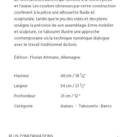
et l'assise. Les courbes obtenues par cette construction
confèrent à la pièce une silhouette fluide et
sculpturale, tandis que le jeu des vides et des pleins
souligne la précision de son assemblage. Entre mobilier
et sculpture, ce tabouret illustre une approche
contemporaine où la technique numérique dialogue
avec le travail traditionnel du bois.
Édition : Florian Artmann, Allemagne.
1
Hauteur
46 cm / 18
⁄
"
4
1
Largeur
54 cm / 21
⁄
"
2
Profondeur
31 cm / 12 "
Catégorie
Assises
Tabourets - Bancs
PLUS D’INFORMATIONS