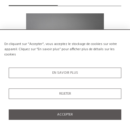
En cliquant sur "Accepter", vous acceptez le stockage de cookies sur votre
appareil. Cliquez sur “En savoir plus” pour afficher plus de détails sur les
cookies
EN SAVOIR PLUS
REJETER
Paire de chevets par Pierre Guariche,
Ottom
circa 1968
Airb
€1,200
ACCEPTER