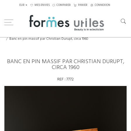
EUR
MES ENVIES
COMPARER
PANIER
CONNEXION
Home
Assises
Tabourets - Bancs
Banc en pin massif par Christian Durupt, circa 1960
BANC EN PIN MASSIF PAR CHRISTIAN DURUPT,
CIRCA 1960
REF :
7772