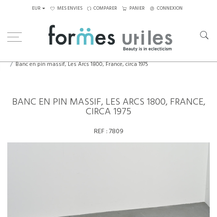
EUR
MES ENVIES
COMPARER
PANIER
CONNEXION
Home
Assises
Tabourets - Bancs
Banc en pin massif, Les Arcs 1800, France, circa 1975
BANC EN PIN MASSIF, LES ARCS 1800, FRANCE,
CIRCA 1975
REF :
7809